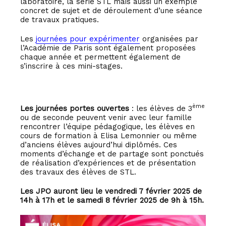
laboratoire, la série STL mais aussi un exemple
Filière tertiaire
concret de sujet et de déroulement d’une séance
CPGE ECP
de travaux pratiques.
CPGE ECT
Les
journées pour expérimenter
organisées par
l’Académie de Paris sont également proposées
chaque année et permettent également de
Partenariats, politique internationale et
s’inscrire à ces mini-stages.
culturelle
Professionnalisation
Politique internationale
ème
Les journées portes ouvertes
: les élèves de 3
Politique culturelle
ou de seconde peuvent venir avec leur famille
rencontrer l’équipe pédagogique, les élèves en
cours de formation à Elisa Lemonnier ou même
d’anciens élèves aujourd’hui diplômés. Ces
moments d’échange et de partage sont ponctués
de réalisation d’expériences et de présentation
des travaux des élèves de STL.
Les JPO auront lieu le vendredi 7 février 2025 de
14h à 17h et le samedi 8 février 2025 de 9h à 15h.