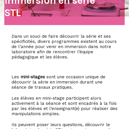
​Immersion en série
Bac Sciences et technologies de laboratoire (STL)
STL
Bac Sciences et Techniques du Management et de la
Gestion (STMG)
Pré-bac Professionnel
Dans un souci de faire découvrir la série et ses
spécificités, divers programmes existent au cours
de l’année pour venir en immersion dans notre
Filière coiffure
laboratoire afin de rencontrer l’équipe
Filière esthétique cosmétique
pédagogique et les élèves.
Filière mode
Filière tertiaire
Les
mini-stages
sont une occasion unique de
Les formations du GRETA CDMA au lycée Elisa Lemonnier
découvrir la série en immersion durant une
séance de travaux pratiques.
Post-bac
Les élèves en mini-stage participent alors
activement à la séance et sont encadrés à la fois
Filière coiffure
par les élèves et l’enseignant(e) pour réaliser des
manipulations simples.
Filière esthétique
Filière mode
Ils peuvent poser leurs questions, découvrir le