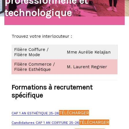
professionnelle et
Bac Sciences et technologies de laboratoire (STL)
technologique
Bac Sciences et Techniques du Management et de la
Gestion (STMG)
Pré-bac Professionnel
Trouvez votre interlocuteur :
Filière coiffure
Filière Coiffure /
Mme Aurélie Kelajian
Filière Mode
Filière esthétique cosmétique
Filière mode
Filière Commerce /
M. Laurent Regnier
Filière Esthétique
Filière tertiaire
Les formations du GRETA CDMA au lycée Elisa Lemonnier
Formations à recrutement
spécifique
Post-bac
Filière coiffure
TÉLÉCHARGER
CAP 1 AN ESTHÉTIQUE 25-26
Filière esthétique
TÉLÉCHARGER
Filière mode
Candidatures CAP 1 AN COIFFURE 25-26