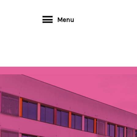
Menu
Pré-bac
Post-bac
gique
Professionnel
Filière coiffure
et
Filière coiffure
Filière esthétiq
de laboratoire
Filière esthétique
Filière mode
cosmétique
Filière tertiaire
et
Filière mode
u
CPGE ECP
Filière tertiaire
t de la