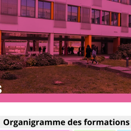
CPGE ECT
G)
Les formations du GRETA
CDMA au lycée Elisa
Lemonnier
s