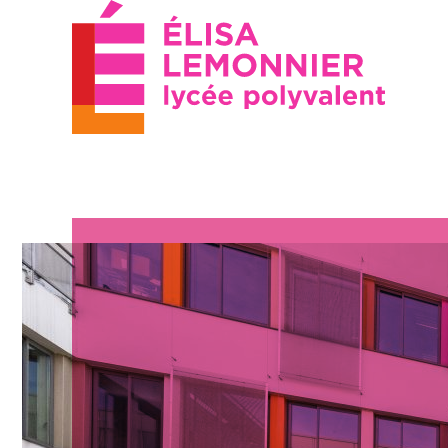
Le lycée
Pré-bac
Technolo
Organigramme
Bac Sciences 
Nos formations
technologies 
Découvrir Elisa Lemonnier
(STL)
Les services d’Elisa
Bac Sciences 
Lemonnier
Techniques d
Management e
Venir au lycée / Contactez