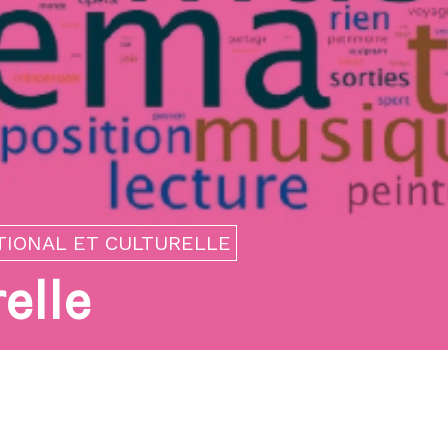
CPGE ECT
G)
Les formations du GRETA
CDMA au lycée Elisa
Lemonnier
TIONAL ET CULTURELLE
elle