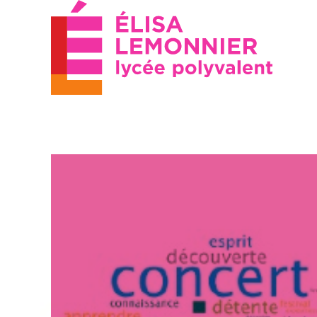
Le lycée
Pré-bac
Technolo
Organigramme
Bac Sciences 
Nos formations
technologies 
Découvrir Elisa Lemonnier
(STL)
Les services d’Elisa
Bac Sciences 
Lemonnier
Techniques d
Management e
Venir au lycée / Contactez