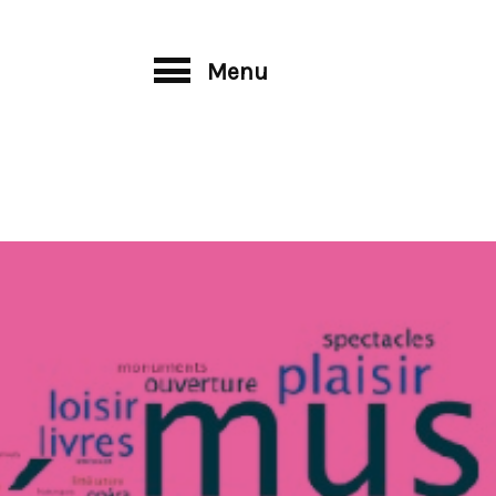
Menu
Pré-bac
Post-bac
gique
Professionnel
Filière coiffure
et
Filière coiffure
Filière esthétiq
de laboratoire
Filière esthétique
Filière mode
cosmétique
Filière tertiaire
et
Filière mode
u
CPGE ECP
Filière tertiaire
t de la