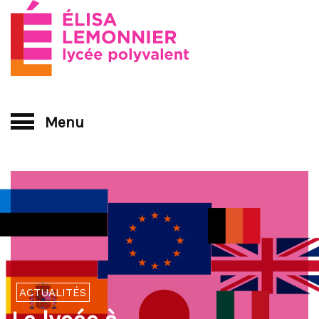
Menu
Le lycée
Institut d'esthétique et salon de coiffure
Organigramme
Nos formations
Découvrir Elisa Lemonnier
Les services d’Elisa Lemonnier
Venir au lycée / Contactez nous
ACTUALITÉS
Pré-bac Technologique